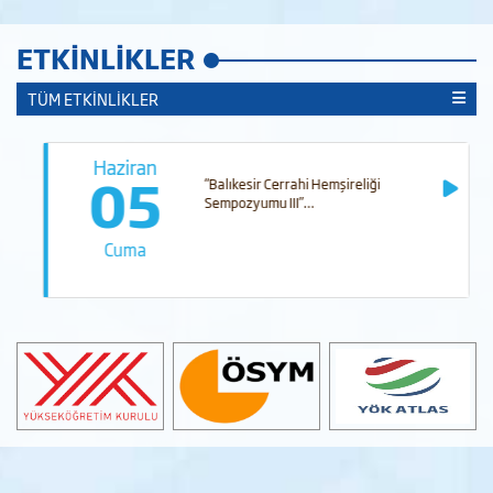
ETKİNLİKLER
TÜM ETKİNLİKLER
Haziran
05
“Balıkesir Cerrahi Hemşireliği
Sempozyumu III”…
Cuma